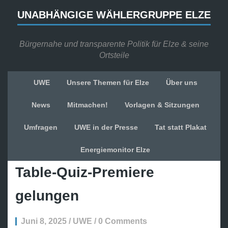
UNABHÄNGIGE WÄHLERGRUPPE ELZE
Bürgernahe und transparente Politik für Elze & seine
Ortsteile
UWE
Unsere Themen für Elze
Über uns
News
Mitmachen!
Vorlagen & Sitzungen
Umfragen
UWE in der Presse
Tat statt Plakat
Energiemonitor Elze
Table-Quiz-Premiere
gelungen
Juni 8, 2025 / UWE / 0 Comments